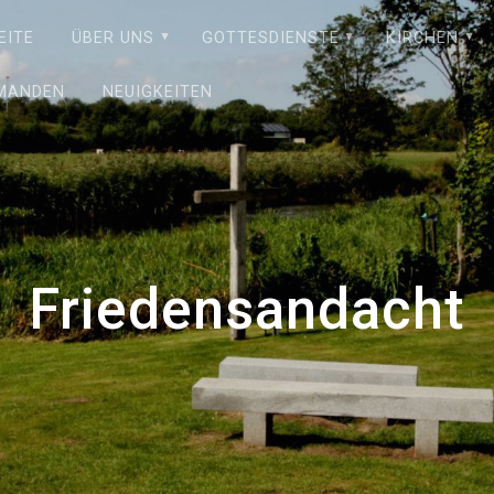
EITE
ÜBER UNS
GOTTESDIENSTE
KIRCHEN
MANDEN
NEUIGKEITEN
Friedensandacht