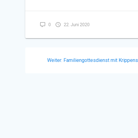
0
22. Juni 2020
Beitragsnavigation
Nächster
Weiter:
Familiengottesdienst mit Krippens
Beitrag: