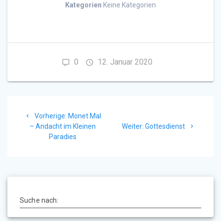
Kategorien
Keine Kategorien
0
12. Januar 2020
Beitragsnavigation
Vorheriger
Vorherige:
Monet Mal
Beitrag:
Nächster
– Andacht im Kleinen
Weiter:
Gottesdienst
Beitrag:
Paradies
Suche nach: