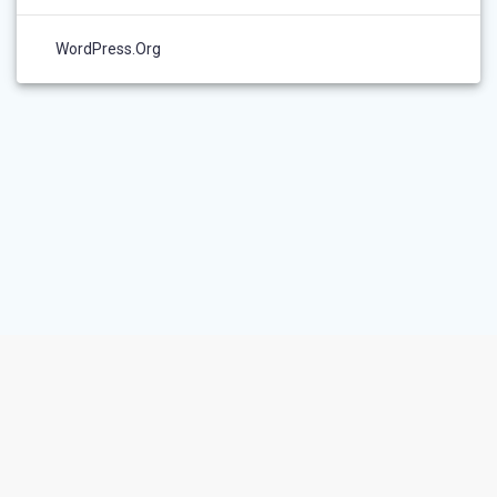
WordPress.org
IMPRESSUM
DATENSCHUTZ
© 2026 Kirchengemeinde Treia