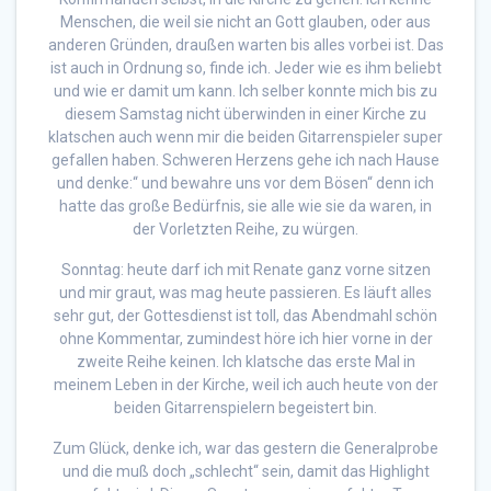
Menschen, die weil sie nicht an Gott glauben, oder aus
anderen Gründen, draußen warten bis alles vorbei ist. Das
ist auch in Ordnung so, finde ich. Jeder wie es ihm beliebt
und wie er damit um kann. Ich selber konnte mich bis zu
diesem Samstag nicht überwinden in einer Kirche zu
klatschen auch wenn mir die beiden Gitarrenspieler super
gefallen haben. Schweren Herzens gehe ich nach Hause
und denke:“ und bewahre uns vor dem Bösen“ denn ich
hatte das große Bedürfnis, sie alle wie sie da waren, in
der Vorletzten Reihe, zu würgen.
Sonntag: heute darf ich mit Renate ganz vorne sitzen
und mir graut, was mag heute passieren. Es läuft alles
sehr gut, der Gottesdienst ist toll, das Abendmahl schön
ohne Kommentar, zumindest höre ich hier vorne in der
zweite Reihe keinen. Ich klatsche das erste Mal in
meinem Leben in der Kirche, weil ich auch heute von der
beiden Gitarrenspielern begeistert bin.
Zum Glück, denke ich, war das gestern die Generalprobe
und die muß doch „schlecht“ sein, damit das Highlight