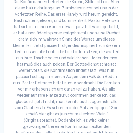
Die Konfirmanden betreten die Kirche, Stille tritt ein. Aber
diese hält nicht lange an. Zumindest nicht bei uns in der
vorletzten Reihe. Das erste Handy wird herum gereicht,
Nachrichten gelesen, und kommentiert. Pastor Petersen
hat sich in meinen Augen etwas ganz tolles ausgedacht,
er hat einen fidget spinner mitgebracht und seine Predigt
dreht sich im wahrsten Sinne des Wortes um dieses
kleine Teil. Jetzt passiert folgendes: inspiriert von diesem
Teil, müssen alle Leute, die hier hinten sitzen, dieses Teil
aus Ihrer Tasche holen und wild drehen. Jeder der eins
hat muß dies auch zeigen. Der Gottesdienst schreitet
weiter voran, die Konfirmation findet statt. Was nun
passiert schlägt in meinen Augen dem Faß den Boden
aus. Pastor Petersen bittet zum Abendmahl. Die Familien
vor mir erheben sich um daran teil zu haben. Als alle
wieder auf Ihre Plätze zurückkommen denke ich, das
glaube ich jetzt nicht, man könnte auch sagen: ich falle
vom Glauben ab. Es schreit mir der Satz entgegen:“ Son
scheiß hier gibt es ja nicht mal echten Wein.“
(Originalsprache). Ok denke ich, es wird keiner
„gezwungen“ bei einer Konfirmation, außer den
Konfirmanden selbst, in die Kirche zu gehen. Ich kenne