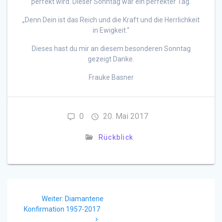
perfekt wird. Dieser Sonntag war ein perfekter Tag.
„Denn Dein ist das Reich und die Kraft und die Herrlichkeit
in Ewigkeit.“
Dieses hast du mir an diesem besonderen Sonntag
gezeigt Danke.
Frauke Basner
0
20. Mai 2017
Rückblick
Beitragsnavigation
Nächster
Weiter:
Diamantene
Beitrag:
Konfirmation 1957-2017